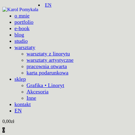
EN
o mnie
portfolio
e-book
blog
studio
warsztaty
warsztaty z linorytu
warsztaty artystyczne
pracownia otwarta
karta podarunkowa
sklep
Grafika • Linoryt
Akcesoria
Inne
kontakt
EN
0,00
zł
0